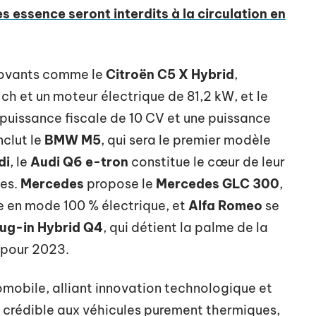
 essence seront interdits à la circulation en
novants comme le
Citroën C5 X Hybrid
,
h et un moteur électrique de 81,2 kW, et le
 puissance fiscale de 10 CV et une puissance
nclut le
BMW M5
, qui sera le premier modèle
di
, le
Audi Q6 e-tron
constitue le cœur de leur
des.
Mercedes
propose le
Mercedes GLC 300
,
 en mode 100 % électrique, et
Alfa Romeo
se
lug-in Hybrid Q4
, qui détient la palme de la
 pour 2023.
omobile, alliant innovation technologique et
e crédible aux véhicules purement thermiques,