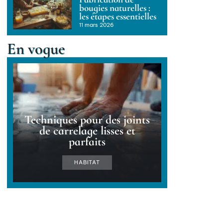
bougies naturelles :
les étapes essentielles
11 mars 2026
En vogue
Techniques pour des joints
de carrelage lisses et
parfaits
HABITAT