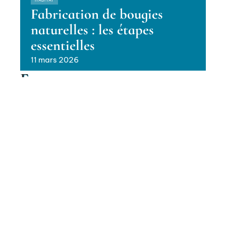
HABITAT
Fabrication de bougies
naturelles : les étapes
essentielles
11 mars 2026
En vogue
Techniques pour des joints de
carrelage lisses et parfaits
Contact
Mentions Légales
Sitemap
HABITAT
© 2025 | galaxymag.fr