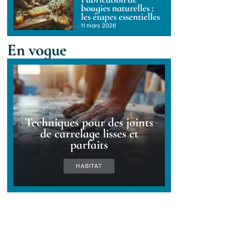
bougies naturelles :
les étapes essentielles
11 mars 2026
En vogue
Techniques pour des joints
de carrelage lisses et
parfaits
HABITAT