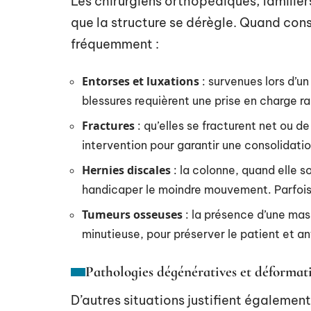
Les chirurgiens orthopédiques, familier
que la structure se dérègle. Quand cons
fréquemment :
Entorses et luxations
: survenues lors d’u
blessures requièrent une prise en charge ra
Fractures
: qu’elles se fracturent net ou d
intervention pour garantir une consolidation
Hernies discales
: la colonne, quand elle s
handicaper le moindre mouvement. Parfois,
Tumeurs osseuses
: la présence d’une mas
minutieuse, pour préserver le patient et ant
Pathologies dégénératives et déformat
D’autres situations justifient égalemen