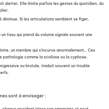
t alerter. Elle limite parfois les gestes du quotidien, du
lier.
té diminue. Si les articulations semblent se figer,
ou un tissu qui prend du volume signale souvent une
 cintre, un membre qui s’incurve anormalement… Ces
ne pathologie comme la scoliose ou la cyphose.
progressive ou brutale, traduit souvent un trouble
erfs.
nes sont à envisager :
on, chaque accident laisse son empreinte et peut