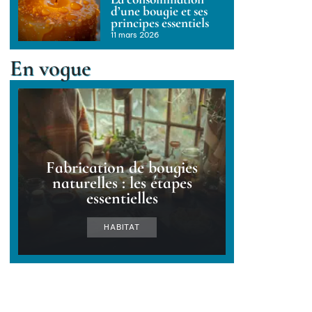
d’une bougie et ses
principes essentiels
11 mars 2026
En vogue
Fabrication de bougies
naturelles : les étapes
essentielles
HABITAT