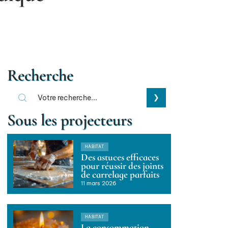
Recherche
Sous les projecteurs
HABITAT
Des astuces efficaces
pour réussir des joints
de carrelage parfaits
11 mars 2026
HABITAT
La consommation