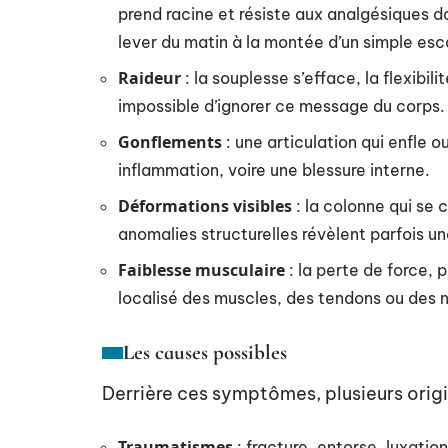
prend racine et résiste aux analgésiques doi
lever du matin à la montée d’un simple esca
Raideur
: la souplesse s’efface, la flexibili
impossible d’ignorer ce message du corps.
Gonflements
: une articulation qui enfle 
inflammation, voire une blessure interne.
Déformations visibles
: la colonne qui se
anomalies structurelles révèlent parfois u
Faiblesse musculaire
: la perte de force, 
localisé des muscles, des tendons ou des n
Les causes possibles
Derrière ces symptômes, plusieurs origi
Traumatismes
: fracture, entorse, luxati