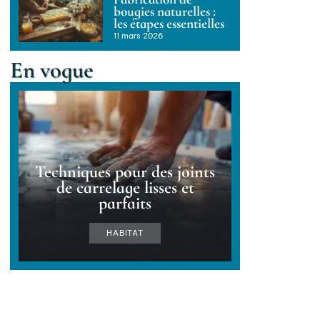
bougies naturelles :
les étapes essentielles
11 mars 2026
En vogue
Techniques pour des joints
de carrelage lisses et
parfaits
HABITAT