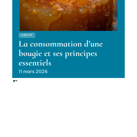
HABITAT
La consommation d’une
bougie et ses principes
essentiels
11 mars 2026
En vogue