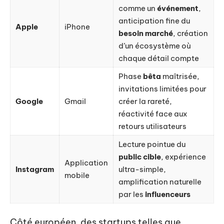
comme un
événement
,
anticipation fine du
Apple
iPhone
besoin marché
, création
d’un écosystème où
chaque détail compte
Phase
bêta
maîtrisée,
invitations limitées pour
Google
Gmail
créer la rareté,
réactivité face aux
retours utilisateurs
Lecture pointue du
public cible
, expérience
Application
Instagram
ultra-simple,
mobile
amplification naturelle
par les
influenceurs
Côté européen, des startups telles que